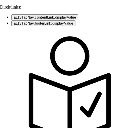
Direktlinks:
a11yTabNav.contentLink.displayValue
a11yTabNav.footerLink.displayValue